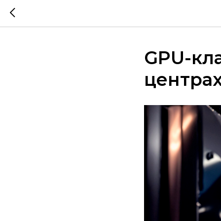
GPU-кла
центра