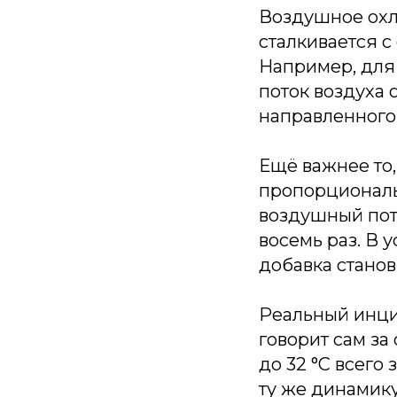
Воздушное охл
сталкивается 
Например, для 
поток воздуха о
направленного 
Ещё важнее то,
пропорциональн
воздушный пот
восемь раз. В 
добавка стано
Реальный инци
говорит сам за 
до 32 °C всего 
ту же динамику