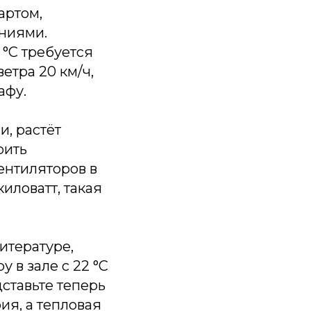
артом,
ниями.
 °C требуется
ветра 20 км/ч,
афу.
и, растёт
оить
ентиляторов в
иловатт, такая
итературе,
у в зале с 22 °C
дставьте теперь
ия, а тепловая