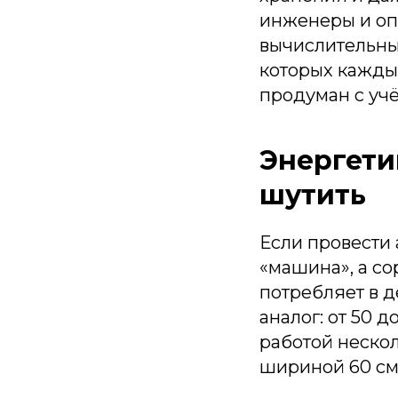
инженеры и оп
вычислительны
которых кажды
продуман с уч
Энергети
шутить
Если провести 
«машина», а со
потребляет в д
аналог: от 50 д
работой нескол
шириной 60 см