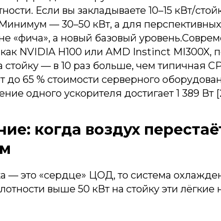
ности. Если вы закладываете 10–15 кВт/стойк
 Минимум — 30–50 кВт, а для перспективн
о не «фича», а новый базовый уровень.Совр
 как NVIDIA H100 или AMD Instinct MI300X, 
а стойку — в 10 раз больше, чем типичная CPU
 до 65 % стоимости серверного оборудовани
ние одного ускорителя достигает 1 389 Вт [2
ие: когда воздух перестаё
ем
а — это «сердце» ЦОД, то система охлажде
плотности выше 50 кВт на стойку эти лёгкие