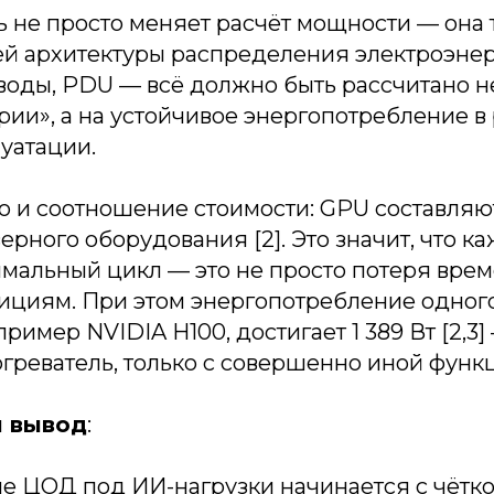
ь не просто меняет расчёт мощности — она 
ей архитектуры распределения электроэнер
оды, PDU — всё должно быть рассчитано н
ории», а на устойчивое энергопотребление в
уатации.
о и соотношение стоимости: GPU составляют
ерного оборудования [2]. Это значит, что к
мальный цикл — это не просто потеря врем
тициям. При этом энергопотребление одног
ример NVIDIA H100, достигает 1 389 Вт [2,3]
греватель, только с совершенно иной функ
й вывод
:
е ЦОД под ИИ-нагрузки начинается с чётк