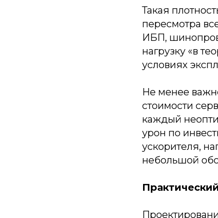
Такая плотност
пересмотра вс
ИБП, шинопров
нагрузку «в те
условиях экспл
Не менее важн
стоимости серв
каждый неопти
урон по инвес
ускорителя, нап
небольшой обо
Практически
Проектировани