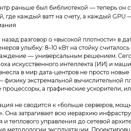
ентр раньше был библиотекой — теперь он с
, где каждый ватт на счету, а каждый GPU 
мания
 назад разговор о «высокой плотности» в да
неров улыбку: 8–10 кВт на стойку считалось
аждение — универсальным решением. Сего
оха искусственного интеллекта (ИИ) и маш
внесла в мир дата-центров не просто новые 
— физику экстремальной вычислительной пл
 процессоры, а графические ускорители, ил
ация не сводится к «больше серверов, мощ
. Она затрагивает всю иерархию инфрастру
 и теплового управления до сетевой архите
же методологии эксплуатации. Проектиров