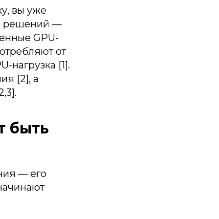
у, вы уже
ых решений —
еменные GPU-
потребляют от
-нагрузка [1].
я [2], а
,3].
т быть
ния — его
 начинают