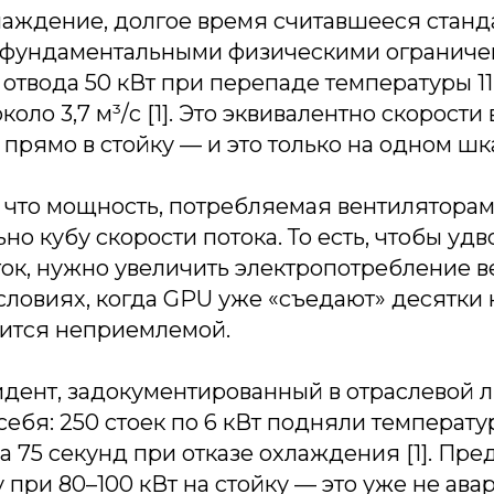
аждение, долгое время считавшееся станд
с фундаментальными физическими ограниче
отвода 50 кВт при перепаде температуры 11
коло 3,7 м³/с [1]. Это эквивалентно скорости 
прямо в стойку — и это только на одном шк
 что мощность, потребляемая вентиляторам
о кубу скорости потока. То есть, чтобы удв
ок, нужно увеличить электропотребление в
условиях, когда GPU уже «съедают» десятки к
вится неприемлемой.
дент, задокументированный в отраслевой л
себя: 250 стоек по 6 кВт подняли температур
за 75 секунд при отказе охлаждения [1]. Пре
 при 80–100 кВт на стойку — это уже не авар