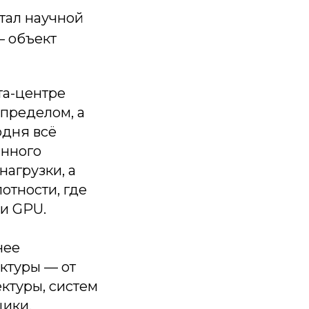
тал научной
— объект
та-центре
 пределом, а
дня всё
инного
нагрузки, а
отности, где
и GPU.
нее
ктуры — от
ктуры, систем
щики,