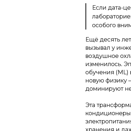
Если дата-ц
лабораторией
особого вни
Ещё десять лет
вызывал у инже
воздушное охл
изменилось. Эп
обучения (ML) 
новую физику 
доминируют не
Эта трансформ
кондиционеры»
электропитания
хранения и да