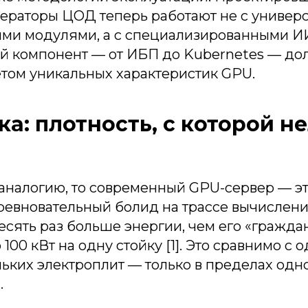
ераторы ЦОД теперь работают не с универ
ми модулями, а с специализированными ИИ
й компонент — от ИБП до Kubernetes — до
ётом уникальных характеристик GPU.
ка: плотность, с которой н
аналогию, то современный GPU-сервер — эт
ревновательный болид на трассе вычислени
есять раз больше энергии, чем его «гражда
о 100 кВт на одну стойку [1]. Это сравнимо 
ьких электроплит — только в пределах одн
.