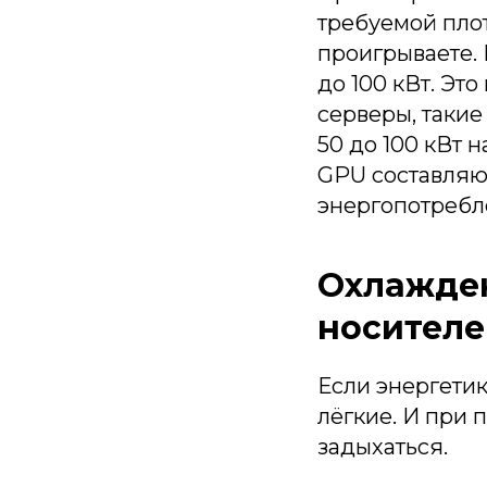
требуемой плот
проигрываете.
до 100 кВт. Эт
серверы, такие
50 до 100 кВт н
GPU составляют
энергопотребле
Охлажден
носител
Если энергетик
лёгкие. И при 
задыхаться.