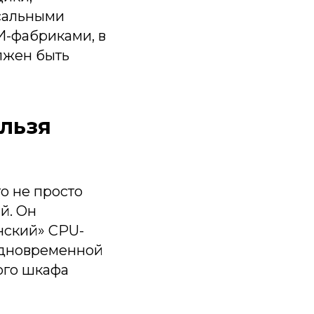
сальными
-фабриками, в
лжен быть
ельзя
о не просто
й. Он
нский» CPU-
с одновременной
ого шкафа