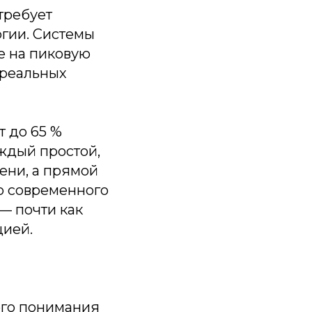
требует
гии. Системы
е на пиковую
 реальных
 до 65 %
аждый простой,
ени, а прямой
о современного
 — почти как
цией.
ого понимания