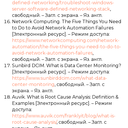
defined-networking/troubleshoot-windows-
server-software-defined-networking-stack
,
свободный. – Загл. с экрана. – Яз. англ.
Network Computing. The Five Things You Need
to Do to Avoid Network Automation Failures
[Электронный ресурс]. – Режим доступа:
https://www.networkcomputing.com/network-
automation/the-five-things-you-need-to-do-to-
avoid-network-automation-failures
,
свободный. – Загл. с экрана. – Яз. англ.
Sunbird DCIM. What is Data Center Monitoring?
[Электронный ресурс]. – Режим доступа:
https://www.sunbirddcim.com/what-data-
center-monitoring
, свободный. – Загл. с
экрана. – Яз. англ.
Auvik. What is Root Cause Analysis: Definition &
Examples [Электронный ресурс]. – Режим
доступа:
https://www.auvik.com/franklyit/blog/what-is-
root-cause-analysis/
, свободный. – Загл. с