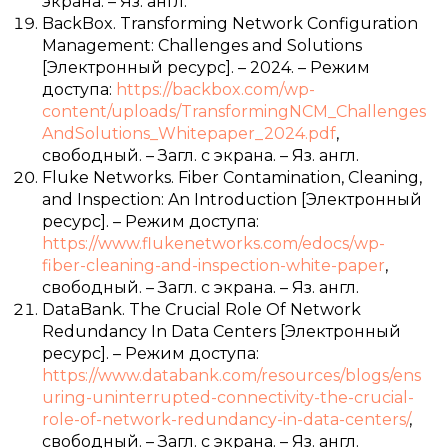
экрана. – Яз. англ.
BackBox. Transforming Network Configuration
Management: Challenges and Solutions
[Электронный ресурс]. – 2024. – Режим
доступа:
https://backbox.com/wp-
content/uploads/TransformingNCM_Challenges
AndSolutions_Whitepaper_2024.pdf
,
свободный. – Загл. с экрана. – Яз. англ.
Fluke Networks. Fiber Contamination, Cleaning,
and Inspection: An Introduction [Электронный
ресурс]. – Режим доступа:
https://www.flukenetworks.com/edocs/wp-
fiber-cleaning-and-inspection-white-paper
,
свободный. – Загл. с экрана. – Яз. англ.
DataBank. The Crucial Role Of Network
Redundancy In Data Centers [Электронный
ресурс]. – Режим доступа:
https://www.databank.com/resources/blogs/ens
uring-uninterrupted-connectivity-the-crucial-
role-of-network-redundancy-in-data-centers/
,
свободный. – Загл. с экрана. – Яз. англ.