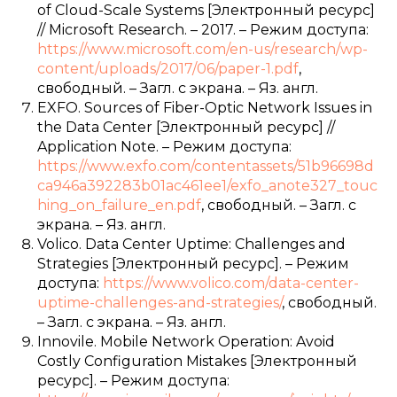
of Cloud-Scale Systems [Электронный ресурс]
// Microsoft Research. – 2017. – Режим доступа:
https://www.microsoft.com/en-us/research/wp-
content/uploads/2017/06/paper-1.pdf
,
свободный. – Загл. с экрана. – Яз. англ.
EXFO. Sources of Fiber-Optic Network Issues in
the Data Center [Электронный ресурс] //
Application Note. – Режим доступа:
https://www.exfo.com/contentassets/51b96698d
ca946a392283b01ac461ee1/exfo_anote327_touc
hing_on_failure_en.pdf
, свободный. – Загл. с
экрана. – Яз. англ.
Volico. Data Center Uptime: Challenges and
Strategies [Электронный ресурс]. – Режим
доступа:
https://www.volico.com/data-center-
uptime-challenges-and-strategies/
, свободный.
– Загл. с экрана. – Яз. англ.
Innovile. Mobile Network Operation: Avoid
Costly Configuration Mistakes [Электронный
ресурс]. – Режим доступа: