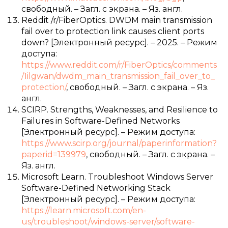
свободный. – Загл. с экрана. – Яз. англ.
Reddit /r/FiberOptics. DWDM main transmission
fail over to protection link causes client ports
down? [Электронный ресурс]. – 2025. – Режим
доступа:
https://www.reddit.com/r/FiberOptics/comments
/1ilgwan/dwdm_main_transmission_fail_over_to_
protection/
, свободный. – Загл. с экрана. – Яз.
англ.
SCIRP. Strengths, Weaknesses, and Resilience to
Failures in Software-Defined Networks
[Электронный ресурс]. – Режим доступа:
https://www.scirp.org/journal/paperinformation?
paperid=139979
, свободный. – Загл. с экрана. –
Яз. англ.
Microsoft Learn. Troubleshoot Windows Server
Software-Defined Networking Stack
[Электронный ресурс]. – Режим доступа:
https://learn.microsoft.com/en-
us/troubleshoot/windows-server/software-