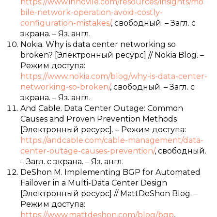
https://www.innovile.com/resources/insights/mo
bile-network-operation-avoid-costly-
configuration-mistakes/
, свободный. – Загл. с
экрана. – Яз. англ.
Nokia. Why is data center networking so
broken? [Электронный ресурс] // Nokia Blog. –
Режим доступа:
https://www.nokia.com/blog/why-is-data-center-
networking-so-broken/
, свободный. – Загл. с
экрана. – Яз. англ.
And Cable. Data Center Outage: Common
Causes and Proven Prevention Methods
[Электронный ресурс]. – Режим доступа:
https://andcable.com/cable-management/data-
center-outage-causes-prevention/
, свободный.
– Загл. с экрана. – Яз. англ.
DeShon M. Implementing BGP for Automated
Failover in a Multi-Data Center Design
[Электронный ресурс] // MattDeShon Blog. –
Режим доступа:
https://www.mattdeshon.com/blog/bgp
,