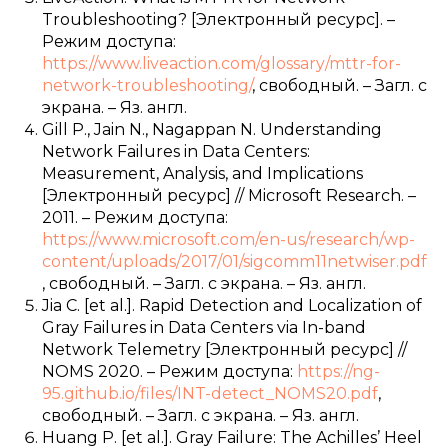
Troubleshooting? [Электронный ресурс]. –
Режим доступа:
https://www.liveaction.com/glossary/mttr-for-
network-troubleshooting/
, свободный. – Загл. с
экрана. – Яз. англ.
Gill P., Jain N., Nagappan N. Understanding
Network Failures in Data Centers:
Measurement, Analysis, and Implications
[Электронный ресурс] // Microsoft Research. –
2011. – Режим доступа:
https://www.microsoft.com/en-us/research/wp-
content/uploads/2017/01/sigcomm11netwiser.pdf
, свободный. – Загл. с экрана. – Яз. англ.
Jia C. [et al.]. Rapid Detection and Localization of
Gray Failures in Data Centers via In-band
Network Telemetry [Электронный ресурс] //
NOMS 2020. – Режим доступа:
https://ng-
95.github.io/files/INT-detect_NOMS20.pdf
,
свободный. – Загл. с экрана. – Яз. англ.
Huang P. [et al.]. Gray Failure: The Achilles’ Heel