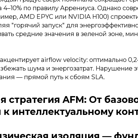
а 4–10% по правилу Аррениуса. Однако сов
имер, AMD EPYC или NVIDIA H100) спроект
ляя "горячий запуск" для энергоэффективн
ивать средние значения в зеленой зоне, м
центирует airflow velocity: оптимально 0,2–
избежать шума и энергозатрат. Нарушение 
ания — прямой путь к сбоям SLA.
я стратегия AFM: От базов
 к интеллектуальному кон
Физическая изоляция — фун