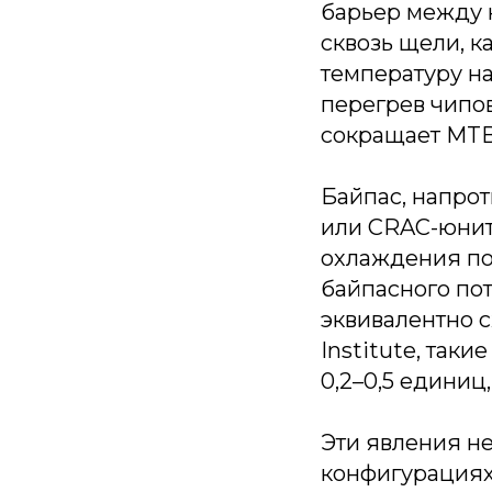
барьер между 
сквозь щели, 
температуру на
перегрев чипов
сокращает MTBF
Байпас, напрот
или CRAC-юнит
охлаждения по
байпасного пот
эквивалентно 
Institute, так
0,2–0,5 единиц
Эти явления не
конфигурациях.