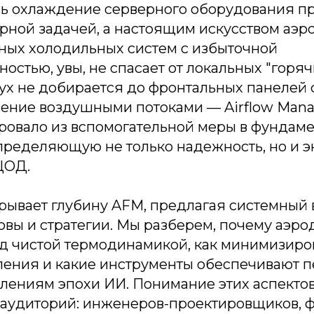
сь охлаждение серверного оборудования пр
рной задачей, а настоящим искусством аэр
ных холодильных систем с избыточной
остью, увы, не спасает от локальных "горяч
ух не добирается до фронтальных панелей 
ение воздушными потоками — Airflow Man
овало из вспомогательной меры в фундам
пределяющую не только надежность, но и 
ЦОД.
крывает глубину AFM, предлагая системный 
овы и стратегии. Мы разберем, почему аэр
д чистой термодинамикой, как минимизиро
ления и какие инструменты обеспечивают п
лениям эпохи ИИ. Понимание этих аспектов
 аудиторий: инженеров-проектировщиков,