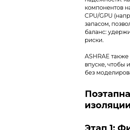
компонентов н
CPU/GPU (напр
запасом, позво
баланс: удерж
риски.
ASHRAE также ак
впуске, чтобы 
без моделиров
Поэтапна
изоляции
Этап 1: 