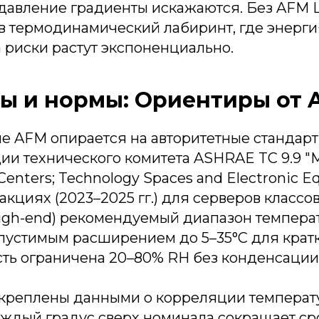
а давление градиенты искажаются. Без AFM
в термодинамический лабиринт, где энерги
а риски растут экспоненциально.
ы и нормы: Ориентиры от 
е AFM опирается на авторитетные стандар
ии технического комитета ASHRAE TC 9.9 "Mi
a Centers; Technology Spaces and Electronic 
кциях (2023–2025 гг.) для серверов классов
high-end) рекомендуемый диапазон темпера
допустимым расширением до 5–35°C для кра
сть ограничена 20–80% RH без конденсации
креплены данными о корреляции температ
аждый градус сверх номинала сокращает с