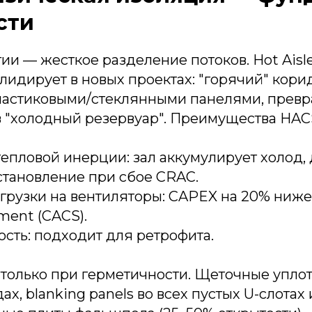
сти
ии — жесткое разделение потоков. Hot Aisl
лидирует в новых проектах: "горячий" кори
ластиковыми/стеклянными панелями, прев
 в "холодный резервуар". Преимущества HAC
епловой инерции: зал аккумулирует холод, 
становление при сбое CRAC.
рузки на вентиляторы: CAPEX на 20% ниже,
ment (CACS).
сть: подходит для ретрофита.
 только при герметичности. Щеточные упло
х, blanking panels во всех пустых U-слотах 