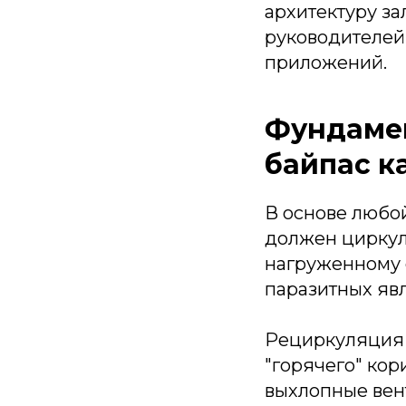
архитектуру за
руководителей
приложений.
Фундамен
байпас к
В основе любо
должен циркули
нагруженному 
паразитных яв
Рециркуляция —
"горячего" кор
выхлопные вент