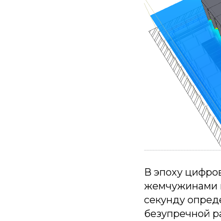
В эпоху цифро
жемчужинами к
секунду опред
безупречной р