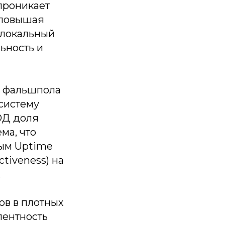
проникает
 повышая
 локальный
ьность и
из фальшпола
систему
ОД доля
ма, что
ным Uptime
ctiveness) на
.
ов в плотных
лентность