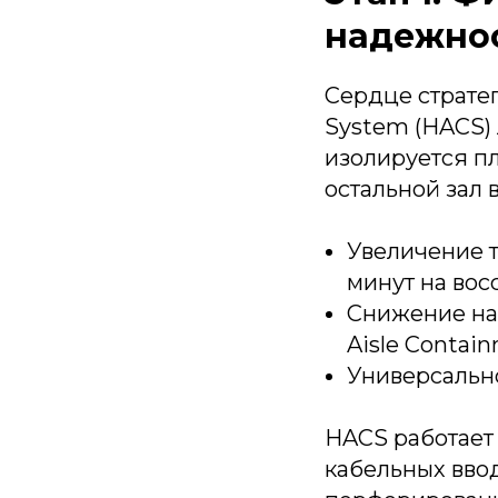
надежно
Сердце стратег
System (HACS) 
изолируется п
остальной зал
Увеличение т
минут на вос
Снижение наг
Aisle Contain
Универсально
HACS работает
кабельных ввода