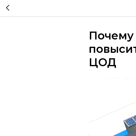
Почему 
повыси
ЦОД