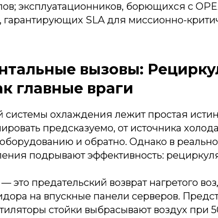
лов; эксплуатационников, борющихся с OPE
, гарантирующих SLA для миссионно-крити
тальные вызовы: Рецирку
ак главные враги
й системы охлаждения лежит простая истин
ровать предсказуемо, от источника холода
оборудованию и обратно. Однако в реально
ления подрывают эффективность: рециркуля
 это предательский возврат нагретого воз
идора на впускные панели серверов. Предст
иляторы стойки выбрасывают воздух при 50