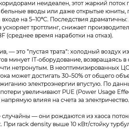
коридорами неидеален, этот жаркий поток 
кабельные вводы или даже открытые юниты,
 входе на 5–10°C. Последствия драматичны:
 ускоряет троттлинг, снижает производител
 (среднее время наработки на отказ).
ив, — это "пустая трата": холодный воздух 
ов минует IT-оборудование, возвращаясь в 
чти нетронутым. В неоптимизированных Ц
ока может достигать 30–50% от общего объе
сжиганию электроэнергии впустую. По дан
ие потери увеличивают PUE (Power Usage Effe
, напрямую влияя на счета за электричество
 случайны — они рождаются из хаоса поток
 При rack density выше 10 кВт/стойку турбу