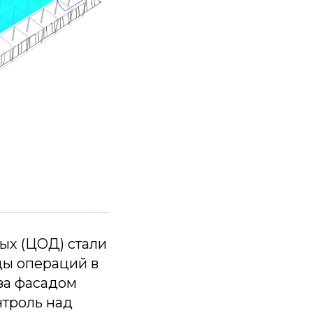
ых (ЦОД) стали
ды операций в
за фасадом
нтроль над