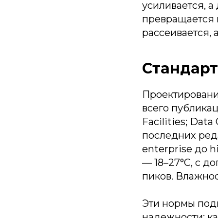
усиливается, 
превращается 
рассеивается, 
Стандарт
Проектировани
всего публикац
Facilities; Dat
последних реда
enterprise до 
— 18–27°C, с 
пиков. Влажно
Эти нормы под
надежности: к