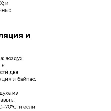
X; и
чных
ляция и
а: воздух
 к
сти два
ция и байпас.
духа из
авьте:
–70°C, и если