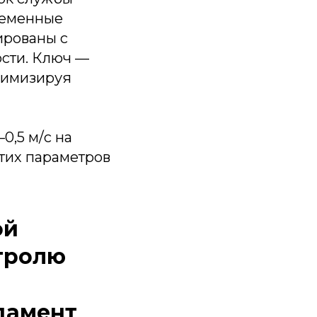
ременные
ированы с
ости. Ключ —
инимизируя
0,5 м/с на
этих параметров
ой
тролю
дамент