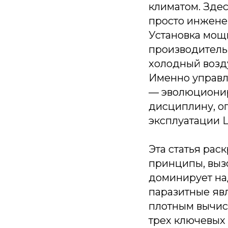
климатом. Зде
просто инжене
Установка мощ
производительн
холодный возд
Именно управл
— эволюционир
дисциплину, о
эксплуатации 
Эта статья рас
принципы, выз
доминирует на
паразитные яв
плотным вычис
трех ключевых