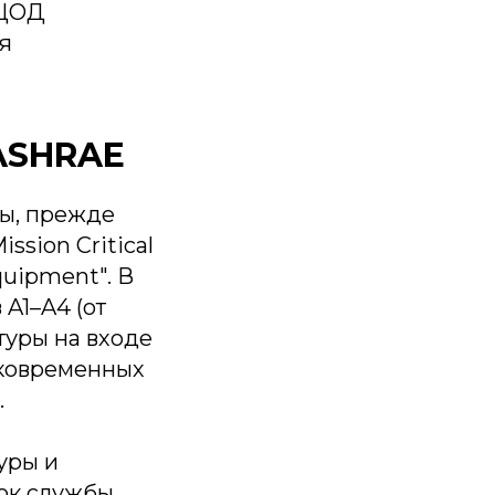
 ЦОД
я
ASHRAE
ты, прежде
ssion Critical
Equipment". В
 A1–A4 (от
туры на входе
тковременных
.
уры и
рок службы