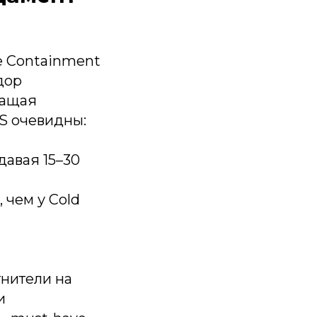
e Containment
дор
ращая
S очевидны:
давая 15–30
 чем у Cold
тнители на
и