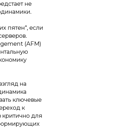
едстает не
одинамики.
их пятен", если
серверов.
agement (AFM)
ентальную
экономику
взгляд на
одинамика
вать ключевые
ереход к
 критично для
 формирующих