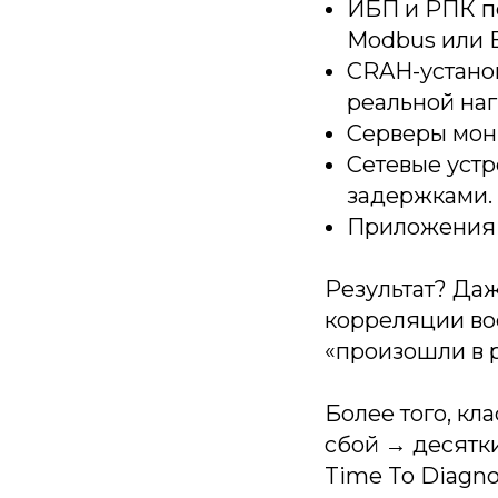
ИБП и РПК пе
Modbus или 
CRAH-установ
реальной наг
Серверы монит
Сетевые уст
задержками.
Приложения б
Результат? Даж
корреляции во
«произошли в 
Более того, кл
сбой → десятки
Time To Diagno