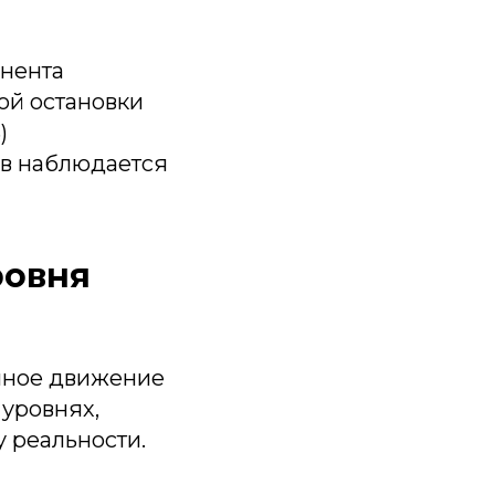
онента
ой остановки
)
ев наблюдается
ровня
апное движение
 уровнях,
у реальности.