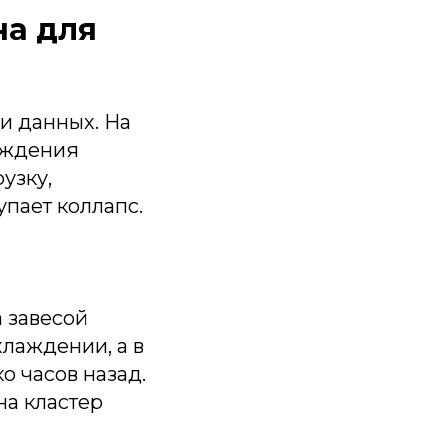
на для
и данных. На
лаждения
узку,
упает коллапс.
а завесой
хлаждении, а в
о часов назад.
на кластер