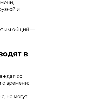
емени,
рузкой и
аёт им общий —
водят в
каждая со
 о времени:
с, но могут