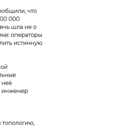
сообщили, что
00 000
ечь шла не о
ике: операторы
елить истинную
ной
льные
 неё
й инженер
 топологию,