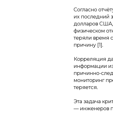
Согласно отчёт
их последний 
долларов США, 
физическом отк
теряли время 
причину [1].
Корреляция да
информации из
причинно-след
мониторинг пр
теряется.
Эта задача кри
— инженеров п