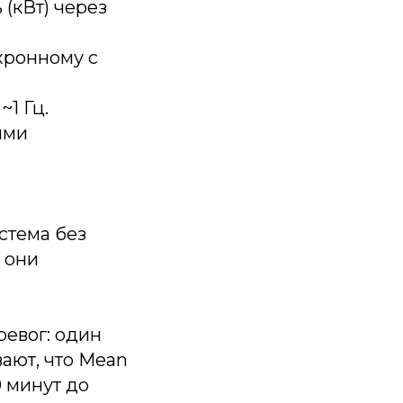
 (кВт) через
хронному с
~1 Гц.
ыми
стема без
 они
ревог: один
ают, что Mean
0 минут до