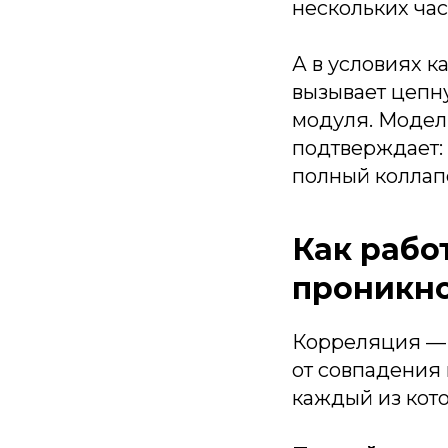
нескольких часо
А в условиях к
вызывает цепн
модуля. Модели
подтверждает:
полный коллапс
Как рабо
проникно
Корреляция — 
от совпадения 
каждый из кото