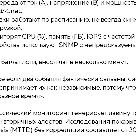
редают ток (А), напряжение (В) и мощность
BACnet.
ки работают по расписанию, не всегда син
рузкой.
орят CPU (%), память (ГБ), IOPS с частотой 
ройства используют SNMP с непредсказуем
атчат логи, внося лаг в несколько минут.
е если два события фактически связаны, си
спринимает их как независимые, потому что
разное время».
ассический мониторинг генерирует лавину т
 вторичных алертов. Исследования показыв
sis (MTTD) без корреляции составляет от 2