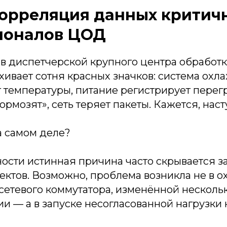
орреляция данных критич
ионалов ЦОД
в диспетчерской крупного центра обработк
хивает сотня красных значков: система ох
 температуры, питание регистрирует перегр
рмозят», сеть теряет пакеты. Кажется, наст
на самом деле?
ости истинная причина часто скрывается з
ктов. Возможно, проблема возникла не в о
етевого коммутатора, изменённой нескольк
ии — а в запуске несогласованной нагрузки 