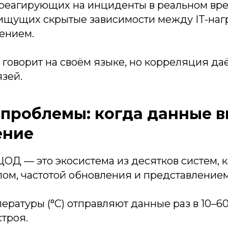
 реагирующих на инциденты в реальном вр
 ищущих скрытые зависимости между IT-наг
ением.
 говорит на своём языке, но корреляция д
зей.
проблемы: когда данные в
ение
ОД — это экосистема из десятков систем, 
ом, частотой обновления и представлением
ературы (°C) отправляют данные раз в 10–60 
строя.