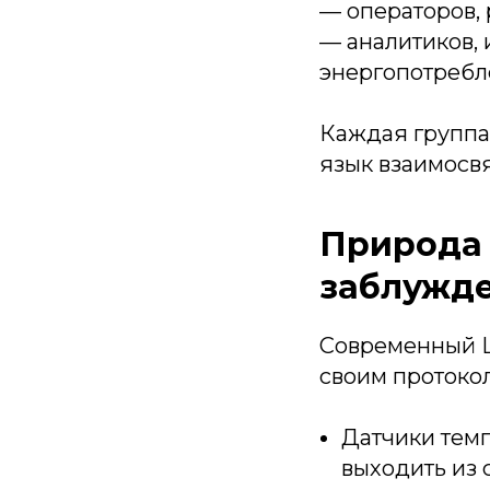
— операторов,
— аналитиков,
энергопотребл
Каждая группа
язык взаимосвя
Природа 
заблужд
Современный Ц
своим протокол
Датчики темп
выходить из 